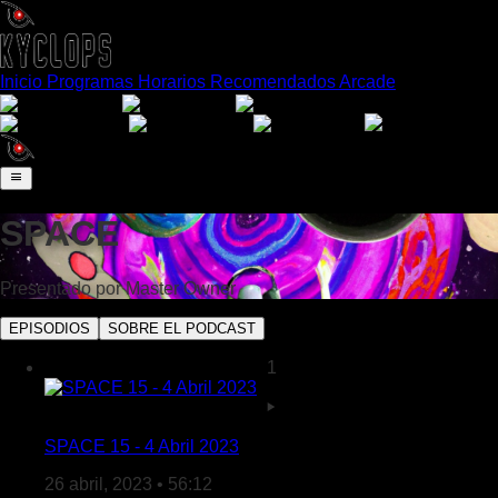
Inicio
Programas
Horarios
Recomendados
Arcade
Español
English
Português
日本語
Français
Deutsch
Italiano
SPACE
Presentado por
Master Owner
EPISODIOS
SOBRE EL PODCAST
1
SPACE 15 - 4 Abril 2023
26 abril, 2023 • 56:12