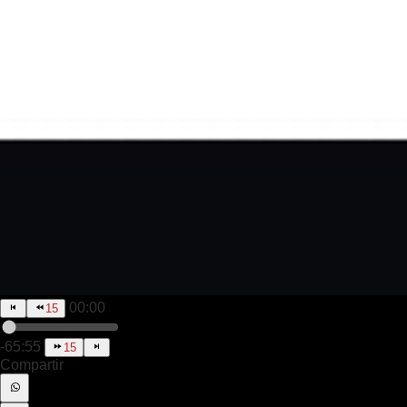
00:00
15
-65:55
15
Compartir