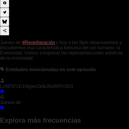
Jueves de
#Reverberación
y hoy a las 8pm observaremos y
discutiremos esa característica belicosa del ser humano, la
Enemistad. Vamos a explorar las representaciones artísticas
de la enemistad.
Entidades mencionadas en este episodio
LcWlSFcD1Mgwn2pIbJ6a3l8Yc603
Jueves de
Explora más frecuencias