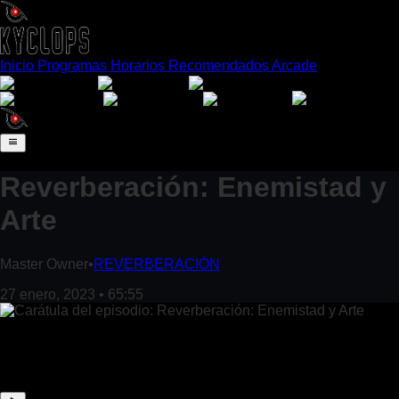
Inicio
Programas
Horarios
Recomendados
Arcade
Español
English
Português
日本語
Français
Deutsch
Italiano
Reverberación: Enemistad y
Arte
Master Owner
•
REVERBERACIÓN
27 enero, 2023
•
65:55