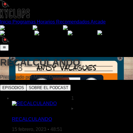
Inicio
Programas
Horarios
Recomendados
Arcade
Español
English
Português
日本語
Français
Deutsch
Italiano
RECALCULANDO
Presentado por
Master Owner
EPISODIOS
SOBRE EL PODCAST
1
RECALCULANDO
15 febrero, 2023 • 48:51