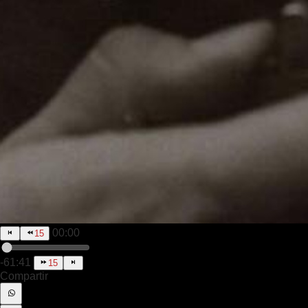
00:00
15
-61:41
15
Compartir