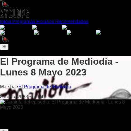
Inicio
Programas
Horarios
Recomendados
Español
English
Português
日本語
Français
Deutsch
Italiano
El Programa de Mediodía -
Lunes 8 Mayo 2023
Marshal
•
El Programa de Mediodía
8 mayo, 2023
•
61:41