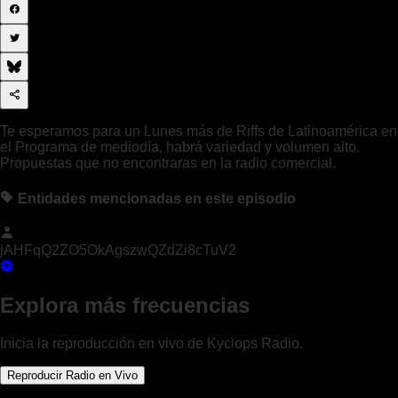
Te esperamos para un Lunes más de Riffs de Latinoamérica en
el Programa de mediodía, habrá variedad y volumen alto.
Propuestas que no encontraras en la radio comercial.
Entidades mencionadas en este episodio
jAHFqQ2ZO5OkAgszwQZdZi8cTuV2
Explora más frecuencias
Inicia la reproducción en vivo de Kyclops Radio.
Reproducir Radio en Vivo