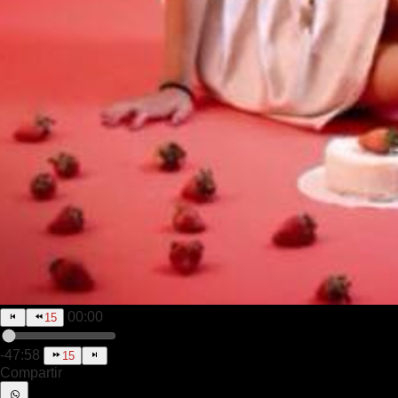
00:00
15
-47:58
15
Compartir