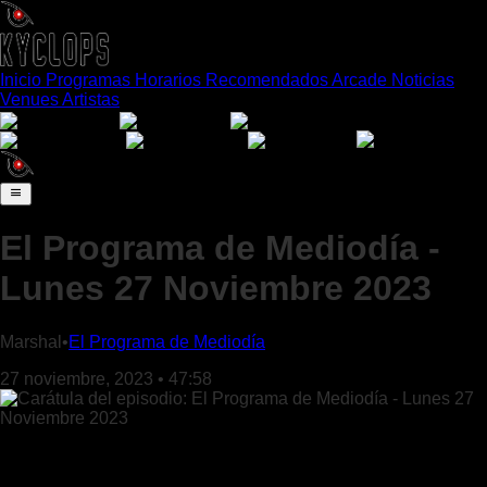
Inicio
Programas
Horarios
Recomendados
Arcade
Noticias
Venues
Artistas
Español
English
Português
日本語
Français
Deutsch
Italiano
El Programa de Mediodía -
Lunes 27 Noviembre 2023
Marshal
•
El Programa de Mediodía
27 noviembre, 2023
•
47:58