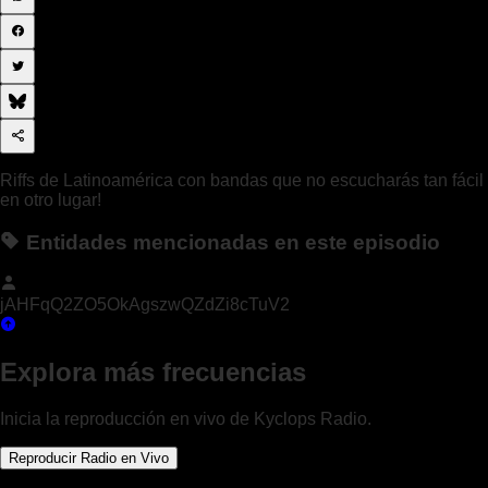
Riffs de Latinoamérica con bandas que no escucharás tan fácil
en otro lugar!
Entidades mencionadas en este episodio
jAHFqQ2ZO5OkAgszwQZdZi8cTuV2
Explora más frecuencias
Inicia la reproducción en vivo de Kyclops Radio.
Reproducir Radio en Vivo