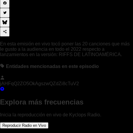
En esta emisión en vivo tocó poner las 20 canciones que más
le gusto a la audiencia en todo el 2022 respecto a
lanzamientos en la versión: RIFFS DE LATINOAMÉRICA.
Entidades mencionadas en este episodio
jAHFqQ2ZO5OkAgszwQZdZi8cTuV2
Explora más frecuencias
Inicia la reproducción en vivo de Kyclops Radio.
Reproducir Radio en Vivo