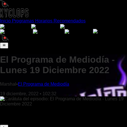
Inicio
Programas
Horarios
Recomendados
Español
English
Português
日本語
Français
Deutsch
Italiano
El Programa de Mediodía -
Lunes 19 Diciembre 2022
Marshal
•
El Programa de Mediodía
19 diciembre, 2022
•
102:32