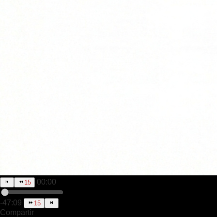
00:00
15
-47:09
15
Compartir