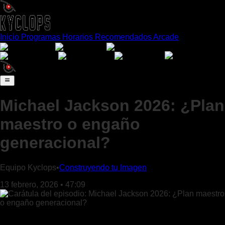
Inicio
Programas
Horarios
Recomendados
Arcade
Español
English
Português
日本語
Français
Deutsch
Italiano
Michael Jackson 2026: ¿Plan
maestro o engaño
generacional?
Equipo Kyclops
•
Construyendo tu Imagen
13 febrero, 2026
•
47:09