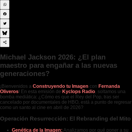
Michael Jackson 2026: ¿El plan
maestro para engañar a las nuevas
generaciones?
¡Bienvenidos a
Construyendo tu Imagen
con
Fernanda
Oliveros
! En esta emisión de
Kyclops Radio
, soltamos una
bomba mediática: ¿Cómo es que el Rey del Pop, tras ser
cancelado por documentales de HBO, está a punto de regresar
como un santo al cine en abril de 2026?
Operación Resurrección: El Rebranding del Mito
Genética de la Imagen:
Analizamos por qué poner a su