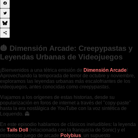
🎃 Dimensión Arcade: Creepypastas y
Leyendas Urbanas de Videojuegos
¡Bienvenidos a una tétrica emisión de
Dimensión Arcade
!
Aprovechando la temporada de terror de octubre y noviembre,
exploramos las leyendas urbanas más escalofriantes de los
videojuegos, antes conocidas como
creepypastas
.
Viajamos a los orígenes de estas historias, desde su
popularización en foros de internet a través del "copy-paste"
hasta la era nostálgica de YouTube con la voz sintética de
Loquendo. 👻
En este episodio hablamos de clásicos ineludibles: la leyenda
de
Tails Doll
(relacionada con la franquicia de Sonic) y el
misterioso juego de arcade
Polybius
, un supuesto