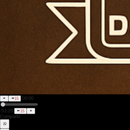
00:00
15
-51:29
15
Compartir