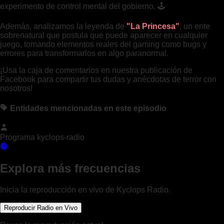
experimento de control mental del gobierno. 🕹️
Además, analizamos la leyenda de
"La Princesa"
, un ente
sobrenatural que postula que puede aparecer en cualquier
juego, tomando elementos reales del gaming como bugs y
errores para transformarlos en algo paranormal.
¡Usa la caja de comentarios en nuestra publicación de
Facebook para compartir tus dudas y anécdotas de terror con
nosotros!
Entidades mencionadas en este episodio
Programa kyclops-radio
Explora más frecuencias
Inicia la reproducción en vivo de Kyclops Radio.
Reproducir Radio en Vivo