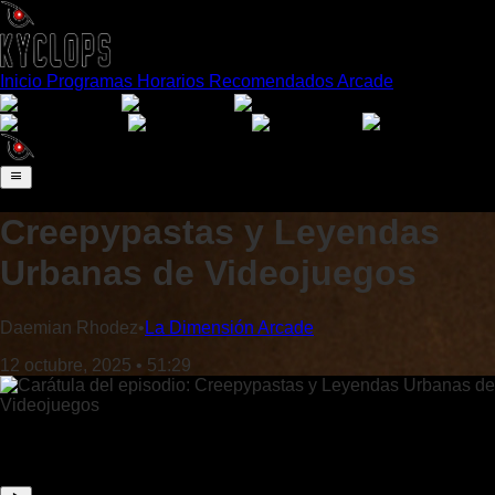
Inicio
Programas
Horarios
Recomendados
Arcade
Español
English
Português
日本語
Français
Deutsch
Italiano
Creepypastas y Leyendas
Urbanas de Videojuegos
Daemian Rhodez
•
La Dimensión Arcade
12 octubre, 2025
•
51:29