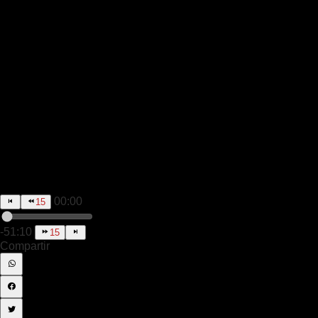
00:00
15
-51:10
15
Compartir