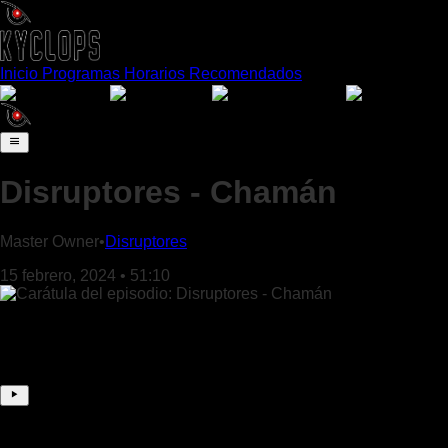
Inicio
Programas
Horarios
Recomendados
Español
English
Português
Franç
Disruptores - Chamán
Master Owner
•
Disruptores
15 febrero, 2024
•
51:10